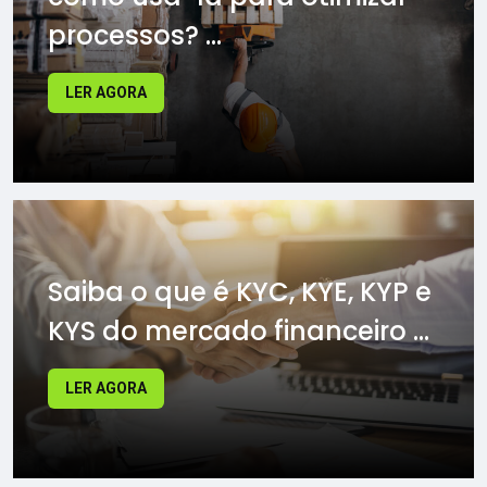
processos? ...
LER AGORA
Saiba o que é KYC, KYE, KYP e
KYS do mercado financeiro ...
LER AGORA