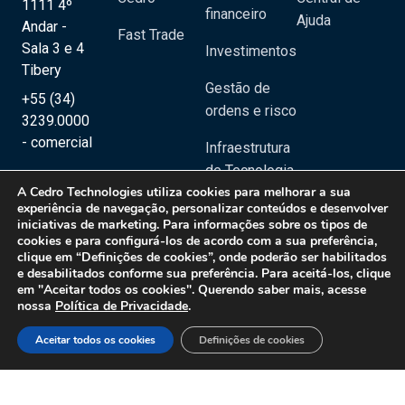
1111 4º
financeiro
Ajuda
Andar -
Fast Trade
Sala 3 e 4
Investimentos
Tibery
Gestão de
+55 (34)
ordens e risco
3239.0000
- comercial
Infraestrutura
de Tecnologia
A
Cedro Technologies
utiliza cookies para melhorar a sua
Outsourcing
experiência de navegação, personalizar conteúdos e desenvolver
iniciativas de marketing. Para informações sobre os tipos de
cookies e para configurá-los de acordo com a sua preferência,
clique em “Definições de cookies”, onde poderão ser habilitados
e desabilitados conforme sua preferência. Para aceitá-los, clique
em "Aceitar todos os cookies". Querendo saber mais, acesse
nossa
Política de Privacidade
.
Copyright 2020 © Cedro Technologies - Todos os direitos reservados | CNPJ:
20.129.023/0001-08
Aceitar todos os cookies
Definições de cookies
Política de Privacidade