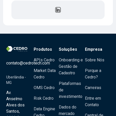
Produtos
Soluções
Empresa
APIs Cedro
Onboarding e
Sobre Nós
contato@cedrotech.com
Gestão de
Market Data
Porque a
Cadastro
Cedro
Cedro?
Uberlândia -
MG
Plataformas
OMS Cedro
Carreiras
de
Av.
investimento
Risk Cedro
Entre em
Anselmo
Contato
Alves dos
Dados do
Data Engine
Santos,
mercado
Cedro
Central de