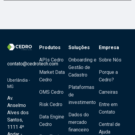
Produtos
Soluções
Empresa
APIs Cedro
Onboarding e
Sobre Nós
contato@cedrotech.com
Gestão de
Market Data
Porque a
Cadastro
Cedro
Cedro?
Uberlândia -
MG
Plataformas
OMS Cedro
Carreiras
de
Av.
investimento
Risk Cedro
Entre em
Anselmo
Contato
Alves dos
Dados do
Data Engine
Santos,
mercado
Cedro
Central de
1111 4º
financeiro
Ajuda
Andar -