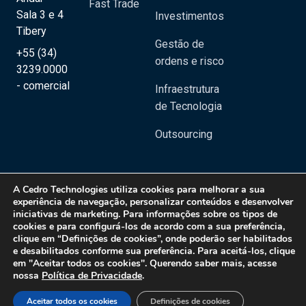
Fast Trade
Sala 3 e 4
Investimentos
Tibery
Gestão de
+55 (34)
ordens e risco
3239.0000
- comercial
Infraestrutura
de Tecnologia
Outsourcing
A
Cedro Technologies
utiliza cookies para melhorar a sua
experiência de navegação, personalizar conteúdos e desenvolver
iniciativas de marketing. Para informações sobre os tipos de
Copyright 2020 © Cedro Technologies - Todos os direitos reservados | CNPJ:
cookies e para configurá-los de acordo com a sua preferência,
20.129.023/0001-08
clique em “Definições de cookies”, onde poderão ser habilitados
e desabilitados conforme sua preferência. Para aceitá-los, clique
Política de Privacidade
em "Aceitar todos os cookies". Querendo saber mais, acesse
nossa
Política de Privacidade
.
Aceitar todos os cookies
Definições de cookies