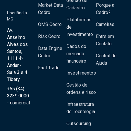
Gestão de
Market Data
Porque a
Cadastro
Cedro
Cedro?
Uberlândia -
MG
Plataformas
OMS Cedro
Carreiras
de
Av.
investimento
Risk Cedro
Entre em
Anselmo
Contato
Alves dos
Dados do
Data Engine
Santos,
mercado
Cedro
Central de
1111 4º
financeiro
Ajuda
Andar -
Fast Trade
Sala 3 e 4
Investimentos
Tibery
Gestão de
+55 (34)
ordens e risco
3239.0000
- comercial
Infraestrutura
de Tecnologia
Outsourcing