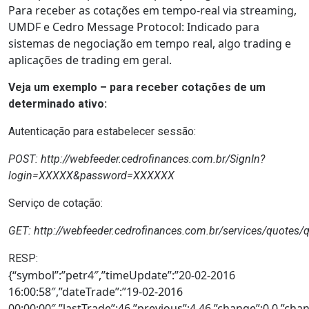
Para receber as cotações em tempo-real via streaming,
UMDF e Cedro Message Protocol
: Indicado para
sistemas de negociação em tempo real, algo trading e
aplicações de trading em geral.
Veja um exemplo – para receber cotações de um
determinado ativo:
Autenticação para estabelecer sessão:
POST: http://webfeeder.cedrofinances.com.br/SignIn?
login=XXXXX&password=XXXXXX
Serviço de cotação:
GET:
http://webfeeder.cedrofinances.com.br/services/quotes/
RESP:
{“symbol”:”petr4″,”timeUpdate”:”20-02-2016
16:00:58″,”dateTrade”:”19-02-2016
00:00:00″,”lastTrade”:46,”previous”:4.46,”change”:0.0,”cha