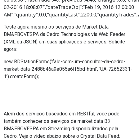
02-2016 18:08:07″,”dateTradeObj”:”Feb 19, 2016 12:00:00
AM”,”quantity”:0.0,”quantityLast”:2200.0,”quantityTrades”
Teste agora mesmo os serviços de Market Data
BM&FBOVESPA da Cedro Technologies via Web Feeder
(XML ou JSON) em suas aplicações e serviços. Solicite
agora:
new RDStationForms(‘fale-com-um-consultor-da-cedro-
market-data-2488b46a9e055a6ff5bd-html’, ‘UA-72652331-
1’).createForm();
Além dos serviços baseados em RESTful, você pode
também conhecer os serviços de
market data B3
BM&FBOVESPA em Streaming
disponibilizados pela
Cedro. Veja o vídeo abaixo sobre o Crystal Data Feed: