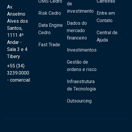
OMS Cedro
Carreiras
de
Av.
investimento
Risk Cedro
Entre em
Anselmo
Contato
Alves dos
Dados do
Data Engine
Santos,
mercado
Cedro
Central de
1111 4º
financeiro
Ajuda
Andar -
Fast Trade
Sala 3 e 4
Investimentos
Tibery
Gestão de
+55 (34)
ordens e risco
3239.0000
- comercial
Infraestrutura
de Tecnologia
Outsourcing