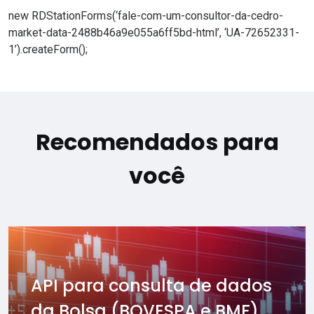
new RDStationForms(‘fale-com-um-consultor-da-cedro-
market-data-2488b46a9e055a6ff5bd-html’, ‘UA-72652331-
1’).createForm();
Recomendados para
você
API para consulta de dados
da Bolsa (BOVESPA e BMF) ...