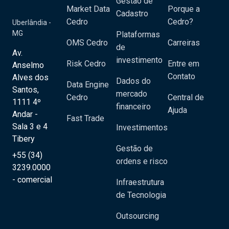
Gestão de
Market Data
Porque a
Cadastro
Cedro
Cedro?
Uberlândia -
MG
Plataformas
OMS Cedro
Carreiras
de
Av.
investimento
Risk Cedro
Entre em
Anselmo
Contato
Alves dos
Dados do
Data Engine
Santos,
mercado
Cedro
Central de
1111 4º
financeiro
Ajuda
Andar -
Fast Trade
Sala 3 e 4
Investimentos
Tibery
Gestão de
+55 (34)
ordens e risco
3239.0000
- comercial
Infraestrutura
de Tecnologia
Outsourcing