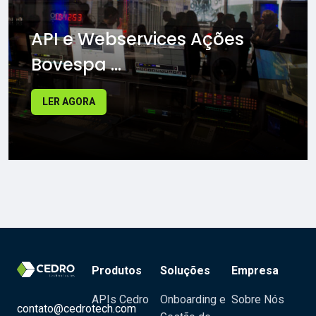
API e Webservices Ações
Bovespa ...
LER AGORA
Produtos
Soluções
Empresa
APIs Cedro
Onboarding e
Sobre Nós
contato@cedrotech.com