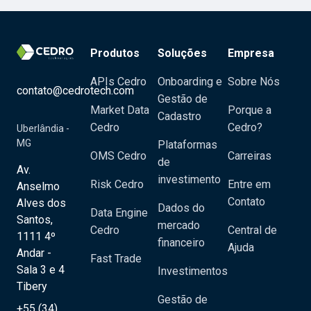
Produtos
Soluções
Empresa
APIs Cedro
Onboarding e
Sobre Nós
contato@cedrotech.com
Gestão de
Market Data
Porque a
Cadastro
Cedro
Cedro?
Uberlândia -
MG
Plataformas
OMS Cedro
Carreiras
de
Av.
investimento
Risk Cedro
Entre em
Anselmo
Contato
Alves dos
Dados do
Data Engine
Santos,
mercado
Cedro
Central de
1111 4º
financeiro
Ajuda
Andar -
Fast Trade
Sala 3 e 4
Investimentos
Tibery
Gestão de
+55 (34)