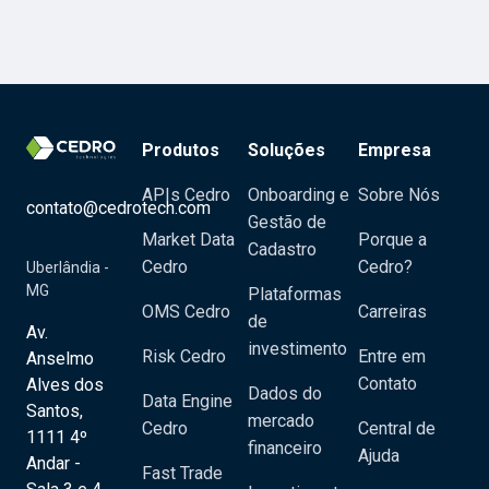
Produtos
Soluções
Empresa
APIs Cedro
Onboarding e
Sobre Nós
contato@cedrotech.com
Gestão de
Market Data
Porque a
Cadastro
Cedro
Cedro?
Uberlândia -
MG
Plataformas
OMS Cedro
Carreiras
de
Av.
investimento
Risk Cedro
Entre em
Anselmo
Contato
Alves dos
Dados do
Data Engine
Santos,
mercado
Cedro
Central de
1111 4º
financeiro
Ajuda
Andar -
Fast Trade