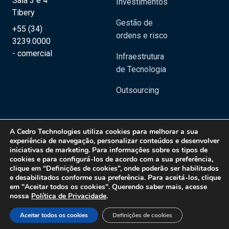
Sala 3 e 4
Investimentos
Tibery
Gestão de
+55 (34)
ordens e risco
3239.0000
- comercial
Infraestrutura
de Tecnologia
Outsourcing
A
Cedro Technologies
utiliza cookies para melhorar a sua
experiência de navegação, personalizar conteúdos e desenvolver
iniciativas de marketing. Para informações sobre os tipos de
Copyright 2020 © Cedro Technologies - Todos os direitos reservados | CNPJ:
cookies e para configurá-los de acordo com a sua preferência,
20.129.023/0001-08
clique em “Definições de cookies”, onde poderão ser habilitados
e desabilitados conforme sua preferência. Para aceitá-los, clique
Política de Privacidade
em "Aceitar todos os cookies". Querendo saber mais, acesse
nossa
Política de Privacidade
.
Aceitar todos os cookies
Definições de cookies