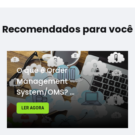
Recomendados para você
O que é Order
Management
System/OMS? ...
LER AGORA