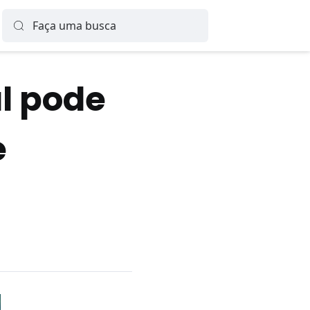
l pode
e