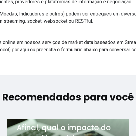
clientes, provedores e plataformas de informação e negociação.
 Moedas, Indicadores e outros) podem ser entregues em diverso
m streaming,
socket
, websocket ou
RESTful
.
e online em nossos serviços de market data baseados em Stre
ocol)
por aqui
ou preencha o formulário abaixo para conversar 
Recomendados para você
Afinal, qual o impacto do