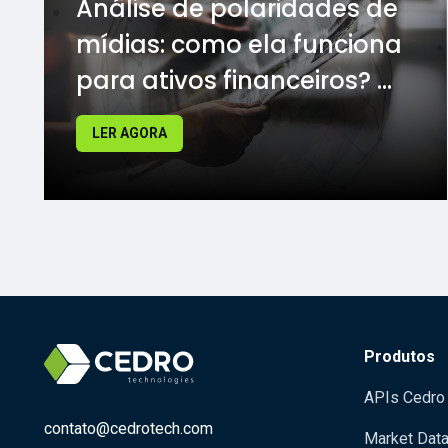
Análise de polaridades de
mídias: como ela funciona
para ativos financeiros? ...
LER AGORA
Produtos
APIs Cedro
contato@cedrotech.com
Market Dat