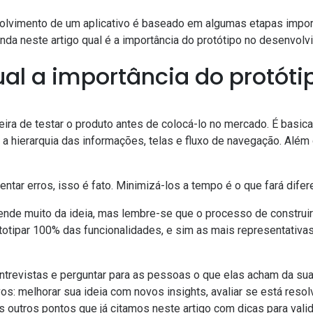
volvimento de um aplicativo é baseado em algumas etapas impor
enda neste artigo qual é a importância do protótipo no desenvol
ual a importância do protóti
eira de testar o produto antes de colocá-lo no mercado. É basi
ar a hierarquia das informações, telas e fluxo de navegação. Além 
ntar erros, isso é fato. Minimizá-los a tempo é o que fará difer
nde muito da ideia, mas lembre-se que o processo de construir 
ototipar 100% das funcionalidades, e sim as mais representativa
trevistas e perguntar para as pessoas o que elas acham da sua
vos: melhorar sua ideia com novos insights, avaliar se está res
os outros pontos que já
citamos neste artigo com dicas para valid