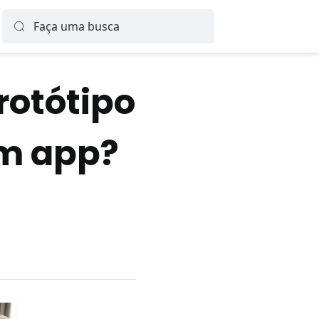
rotótipo
um app?