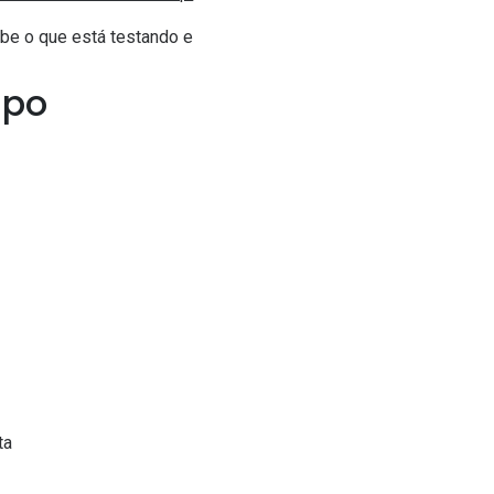
abe o que está testando e
ipo
ta
a