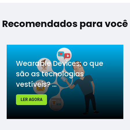
Recomendados para você
Wearable Devices: o que
são as tecnologias
vestíveis? ...
LER AGORA