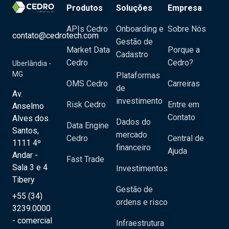
Produtos
Soluções
Empresa
APIs Cedro
Onboarding e
Sobre Nós
contato@cedrotech.com
Gestão de
Market Data
Porque a
Cadastro
Cedro
Cedro?
Uberlândia -
MG
Plataformas
OMS Cedro
Carreiras
de
Av.
investimento
Risk Cedro
Entre em
Anselmo
Contato
Alves dos
Dados do
Data Engine
Santos,
mercado
Cedro
Central de
1111 4º
financeiro
Ajuda
Andar -
Fast Trade
Sala 3 e 4
Investimentos
Tibery
Gestão de
+55 (34)
ordens e risco
3239.0000
- comercial
Infraestrutura