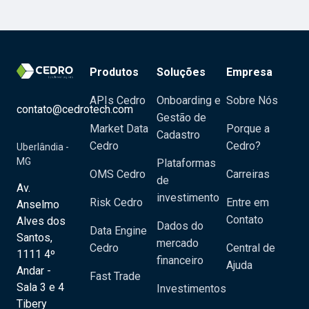
Produtos
Soluções
Empresa
APIs Cedro
Onboarding e
Sobre Nós
contato@cedrotech.com
Gestão de
Market Data
Porque a
Cadastro
Cedro
Cedro?
Uberlândia -
MG
Plataformas
OMS Cedro
Carreiras
de
Av.
investimento
Risk Cedro
Entre em
Anselmo
Contato
Alves dos
Dados do
Data Engine
Santos,
mercado
Cedro
Central de
1111 4º
financeiro
Ajuda
Andar -
Fast Trade
Sala 3 e 4
Investimentos
Tibery