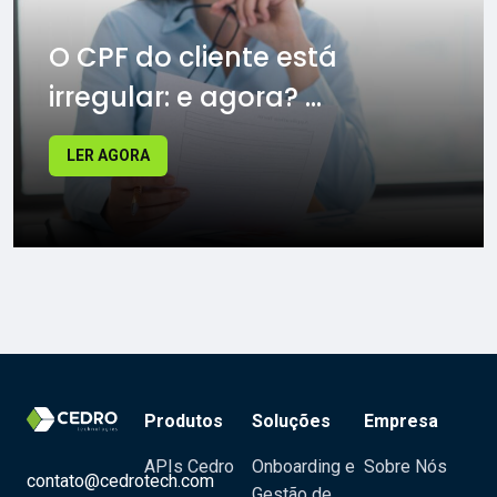
O CPF do cliente está
irregular: e agora? ...
LER AGORA
Produtos
Soluções
Empresa
APIs Cedro
Onboarding e
Sobre Nós
contato@cedrotech.com
Gestão de