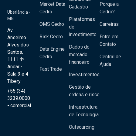
Market Data
Porque a
Cadastro
Cedro
Cedro?
Uberlândia -
MG
Plataformas
OMS Cedro
Carreiras
de
Av.
investimento
Risk Cedro
Entre em
Anselmo
Contato
Alves dos
Dados do
Data Engine
Santos,
mercado
Cedro
Central de
1111 4º
financeiro
Ajuda
Andar -
Fast Trade
Sala 3 e 4
Investimentos
Tibery
Gestão de
+55 (34)
ordens e risco
3239.0000
- comercial
Infraestrutura
de Tecnologia
Outsourcing