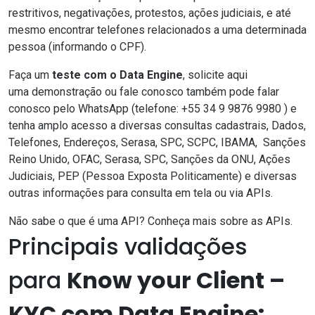
restritivos, negativações, protestos, ações judiciais, e até
mesmo encontrar telefones relacionados a uma determinada
pessoa (informando o CPF).
Faça um
teste com o Data Engine
, solicite aqui
uma
demonstração
ou fale conosco também pode falar
conosco pelo
WhatsApp
(telefone:
+55 34 9 9876 9980
) e
tenha amplo acesso a diversas consultas cadastrais, Dados,
Telefones, Endereços, Serasa, SPC, SCPC,
IBAMA
,
Sanções
Reino Unido
,
OFAC
, Serasa, SPC,
Sanções da ONU
,
Ações
Judiciais
,
PEP (Pessoa Exposta Politicamente)
e diversas
outras informações para consulta em tela ou via APIs.
Não sabe
o que é uma API? Conheça mais sobre as APIs.
Principais validações
para
Know your Client –
KYC com Data Engine: