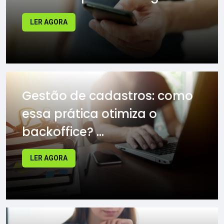
LER AGORA
Gestão de cadastros: como
essa prática otimiza o
backoffice? ...
LER AGORA