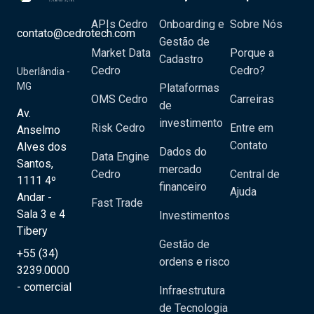
APIs Cedro
Onboarding e
Sobre Nós
contato@cedrotech.com
Gestão de
Market Data
Porque a
Cadastro
Cedro
Cedro?
Uberlândia -
MG
Plataformas
OMS Cedro
Carreiras
de
Av.
investimento
Risk Cedro
Entre em
Anselmo
Contato
Alves dos
Dados do
Data Engine
Santos,
mercado
Cedro
Central de
1111 4º
financeiro
Ajuda
Andar -
Fast Trade
Sala 3 e 4
Investimentos
Tibery
Gestão de
+55 (34)
ordens e risco
3239.0000
- comercial
Infraestrutura
de Tecnologia