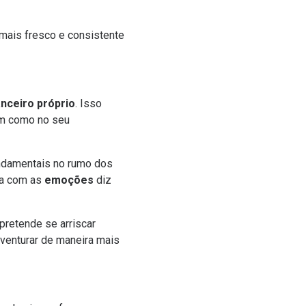
mais fresco e consistente
anceiro próprio
. Isso
im como no seu
undamentais no rumo dos
da com as
emoções
diz
 pretende se arriscar
 aventurar de maneira mais