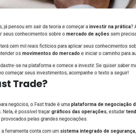
, já pensou em sair da teoria e começar a
investir na prática
?
car seus conhecimentos sobre o
mercado de ações
sem precisa
 terá cem mil reais fictícios para aplicar seus conhecimentos 
ntender os
movimentos do mercado
e iniciar o caminho para 
adastre-se na plataforma e comece a investir. Se quiser saber m
mo começar seus investimentos, acompanhe o texto a seguir!
ast Trade?
 para negócios, o Fast trade é uma
plataforma de negociação 
 Nela, é possível traçar
gráficos das operações
, estudar
ten
s provocados pelas grandes negociações.
e, a ferramenta conta com um
sistema integrado de segurança