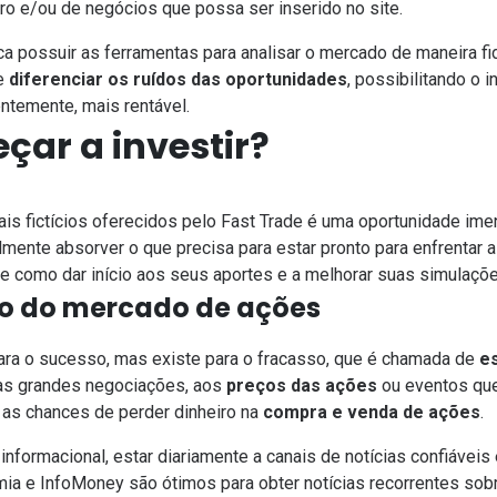
iro e/ou de negócios que possa ser inserido no site.
fica possuir as ferramentas para analisar o mercado de maneira f
 e
diferenciar os ruídos das oportunidades
, possibilitando o 
ntemente, mais rentável.
ar a investir?
is fictícios oferecidos pelo
Fast Trade é uma oportunidade ime
almente absorver o que precisa para estar pronto para enfrentar
 como dar início aos seus aportes e a melhorar suas simulaçõe
ro do mercado de ações
ara o sucesso, mas existe para o fracasso, que é chamada de
e
 às grandes negociações, aos
preços das ações
ou eventos qu
 as chances de perder dinheiro na
compra e venda de ações
.
 informacional, estar diariamente a canais de notícias confiáveis 
mia
e
InfoMoney
são ótimos para obter notícias recorrentes sob