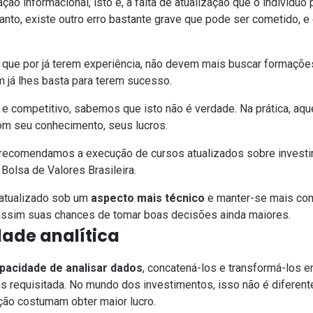
ão informacional, isto é, a falta de atualização que o indivíduo 
anto, existe outro erro bastante grave que pode ser cometido, e
que por já terem experiência, não devem mais buscar formações
já lhes basta para terem sucesso.
e competitivo, sabemos que isto não é verdade. Na prática, aq
com seu conhecimento, seus lucros.
a, recomendamos a execução de cursos atualizados sobre inves
a Bolsa de Valores Brasileira.
 atualizado sob um
aspecto mais técnico
e manter-se mais com
assim suas chances de tomar boas decisões ainda maiores.
dade analítica
pacidade de analisar dados
, concatená-los e transformá-los 
s requisitada. No mundo dos investimentos, isso não é diferent
ação costumam obter maior lucro.