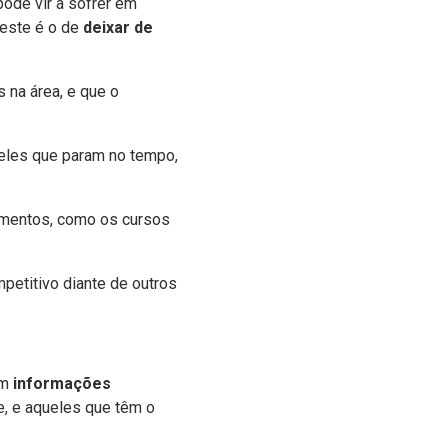
pode vir a sofrer em
 este é o de
deixar de
 na área, e que o
ueles que param no tempo,
timentos, como os
cursos
petitivo diante de outros
em
informações
e, e aqueles que têm o