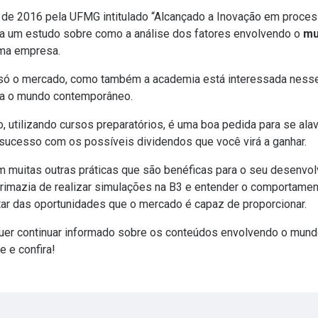
o de 2016 pela
UFMG
intitulado “Alcançado a Inovação em proce
ra um estudo sobre como a análise dos fatores envolvendo o
mu
uma empresa.
ó o mercado, como também a academia está interessada nesse t
ara o mundo contemporâneo.
ão, utilizando cursos preparatórios, é uma boa pedida para se al
 sucesso com os possíveis dividendos que você virá a ganhar.
 muitas outras práticas que são benéficas para o seu desenvol
primazia de realizar simulações na B3 e entender o comportame
ar das oportunidades que o mercado é capaz de proporcionar.
uer continuar informado sobre os conteúdos envolvendo o mund
de
e confira!