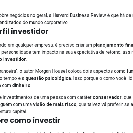
obre negócios no geral, a
Harvard Business Review
é que há de 
rendizados do mundo corporativo.
fil investidor
tindo em qualquer empresa, é preciso criar um
planejamento fin
a personalidade tem impacto na sua expectativa de retorno, ass
 investidor
.
inanceira”, o autor Morgan Housel coloca dois aspectos como f
 o tempo e a
questão psicológica
. Isso porque o como você li
da com
dinheiro
.
 investimentos de uma pessoa com caráter
conservador
, que
 alguém com uma
visão de mais risco
, que talvez vá preferir se
ture capital.
re como investir