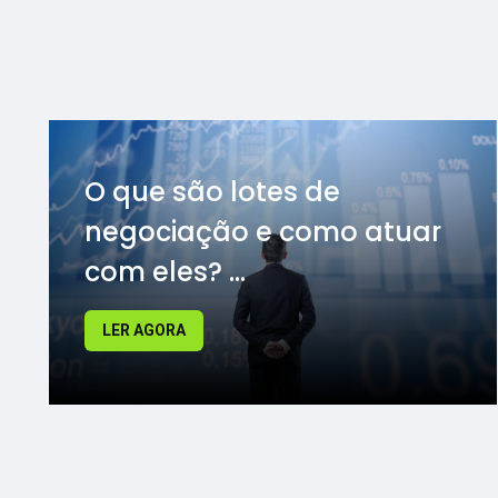
O que são lotes de
negociação e como atuar
com eles? ...
LER AGORA