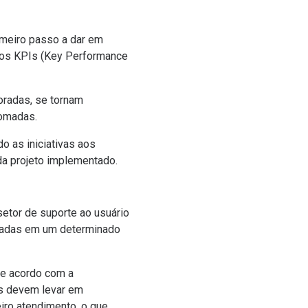
rimeiro passo a dar em
 dos KPIs (Key Performance
oradas, se tornam
tomadas.
o as iniciativas aos
da projeto implementado.
setor de suporte ao usuário
onadas em um determinado
de acordo com a
s devem levar em
ro atendimento, o que