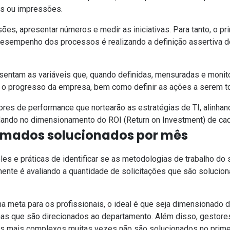
es ou impressões.
ões, apresentar números e medir as iniciativas. Para tanto, o p
 desempenho dos processos é realizando a definição assertiva
sentam as variáveis que, quando definidas, mensuradas e monit
 o progresso da empresa, bem como definir as ações a serem 
es de performance que nortearão as estratégias de TI, alinhand
udando no dimensionamento do ROI (Return on Investment) de ca
mados solucionados por mês
s e práticas de identificar se as
metodologias
de trabalho do 
mente é avaliando a quantidade de solicitações que são soluci
 meta para os profissionais, o ideal é que seja dimensionado 
s que são direcionados ao departamento. Além disso, gestore
 mais complexos muitas vezes não são solucionados no primei