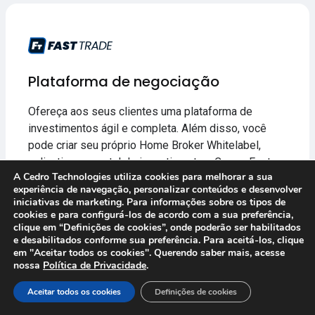
Plataforma de negociação
Ofereça aos seus clientes uma plataforma de
investimentos ágil e completa. Além disso, você
pode criar seu próprio Home Broker Whitelabel,
aplicativo ou portal de investimentos. Com o Fast
A
Cedro Technologies
utiliza cookies para melhorar a sua
Trade você leva a melhor experiência em
experiência de navegação, personalizar conteúdos e desenvolver
investimento com diferenciais como simulador em
iniciativas de marketing. Para informações sobre os tipos de
tempo real, tape reading, gráficos avançados e
cookies e para configurá-los de acordo com a sua preferência,
clique em “Definições de cookies”, onde poderão ser habilitados
replay de mercado.
e desabilitados conforme sua preferência. Para aceitá-los, clique
em "Aceitar todos os cookies". Querendo saber mais, acesse
nossa
Política de Privacidade
.
Aceitar todos os cookies
Definições de cookies