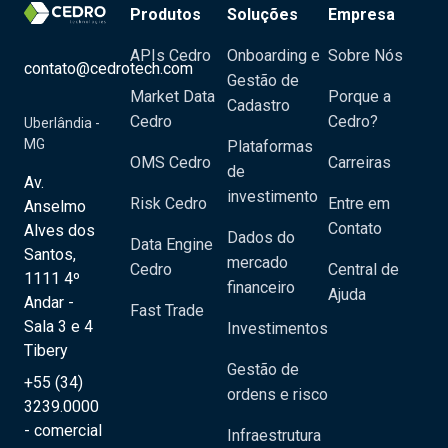
Produtos
Soluções
Empresa
APIs Cedro
Onboarding e
Sobre Nós
contato@cedrotech.com
Gestão de
Market Data
Porque a
Cadastro
Cedro
Cedro?
Uberlândia -
MG
Plataformas
OMS Cedro
Carreiras
de
Av.
investimento
Risk Cedro
Entre em
Anselmo
Contato
Alves dos
Dados do
Data Engine
Santos,
mercado
Cedro
Central de
1111 4º
financeiro
Ajuda
Andar -
Fast Trade
Sala 3 e 4
Investimentos
Tibery
Gestão de
+55 (34)
ordens e risco
3239.0000
- comercial
Infraestrutura