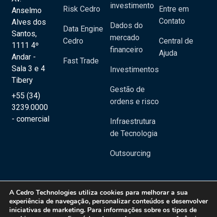
investimento
Risk Cedro
Entre em
Anselmo
Contato
Alves dos
Dados do
Data Engine
Santos,
mercado
Cedro
Central de
1111 4º
financeiro
Ajuda
Andar -
Fast Trade
Sala 3 e 4
Investimentos
Tibery
Gestão de
+55 (34)
ordens e risco
3239.0000
- comercial
Infraestrutura
de Tecnologia
Outsourcing
A
Cedro Technologies
utiliza cookies para melhorar a sua
experiência de navegação, personalizar conteúdos e desenvolver
iniciativas de marketing. Para informações sobre os tipos de
Copyright 2020 © Cedro Technologies - Todos os direitos reservados | CNPJ: