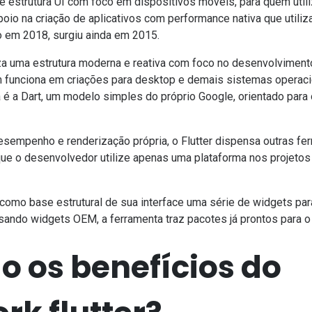
e estrutura UI com foco em dispositivos móveis, para quem utili
apoio na
criação de aplicativos
com performance nativa que util
o em 2018, surgiu ainda em 2015.
iza uma estrutura moderna e reativa com foco no desenvolvimento
 funciona em criações para desktop e demais sistemas operaci
 é a Dart, um modelo simples do próprio Google, orientado para
sempenho e renderização própria, o Flutter dispensa outras ferr
ue o desenvolvedor utilize apenas uma plataforma nos projetos
como base estrutural de sua interface uma série de widgets par
ando widgets OEM, a ferramenta traz pacotes já prontos para 
o os benefícios do