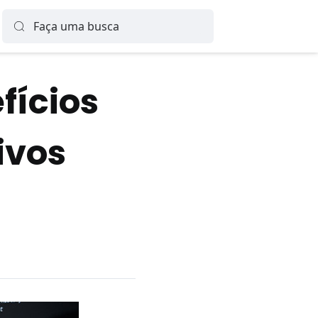
fícios
ivos