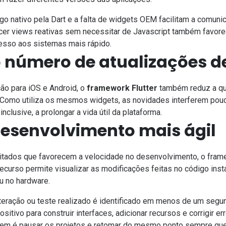
o nativo pela Dart e a falta de widgets OEM facilitam a comunic
ecer views reativas sem necessitar de Javascript também favor
cesso aos sistemas mais rápido
.
o número de atualizações de
ção para iOS e Android, o
framework Flutter
também reduz a qu
 Como utiliza os mesmos widgets, as novidades interferem pouco
inclusive, a prolongar a vida útil da plataforma.
 desenvolvimento mais ágil
itados que favorecem a velocidade no desenvolvimento, o frame
recurso permite visualizar as modificações feitas no código ins
u no hardware.
lteração ou teste realizado é identificado em menos de um seg
ositivo para construir interfaces, adicionar recursos e corrigir er
em é pausar os projetos e retomar do mesmo ponto sempre que