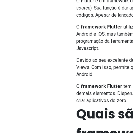
O Flutter é um framework d
source
). Sua função é dar 
códigos. Apesar de lançad
O
framework Flutter
util
Android e iOS, mas também
programação
da ferramenta
Javascript.
Devido ao seu excelente de
Views. Com isso, permite q
Android.
O
framework Flutter
tem 
demais elementos. Dispens
criar aplicativos do zero.
Quais sã