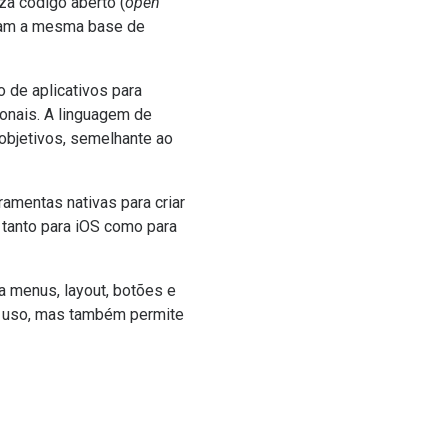
za código aberto (
open
izam a mesma base de
 de aplicativos para
onais. A
linguagem de
 objetivos, semelhante ao
amentas nativas para criar
 tanto para iOS como para
a menus, layout, botões e
o uso, mas também permite