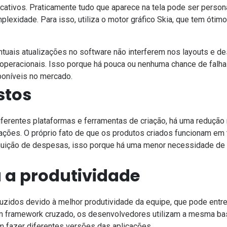
icativos
. Praticamente tudo que aparece na tela pode ser person
exidade. Para isso, utiliza o motor gráfico Skia, que tem ótim
ntuais atualizações no software não interferem nos layouts e 
peracionais. Isso porque há pouca ou nenhuma chance de falhas
oníveis no mercado.
stos
erentes plataformas e ferramentas de criação, há uma redução 
ações. O próprio fato de que os produtos criados funcionam em
minuição de despesas, isso porque há uma menor necessidade de
 a produtividade
zidos devido à melhor produtividade da equipe, que pode ent
m framework cruzado, os desenvolvedores utilizam a mesma b
m fazer diferentes versões das aplicações.