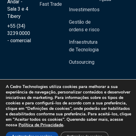
Andar -
Fast Trade
Sala 3 e 4
Investimentos
Tibery
Gestão de
+55 (34)
ordens e risco
3239.0000
- comercial
Infraestrutura
de Tecnologia
Outsourcing
A
Cedro Technologies
utiliza cookies para melhorar a sua
experiência de navegação, personalizar conteúdos e desenvolver
iniciativas de marketing. Para informações sobre os tipos de
Copyright 2020 © Cedro Technologies - Todos os direitos reservados | CNPJ:
cookies e para configurá-los de acordo com a sua preferência,
20.129.023/0001-08
clique em “Definições de cookies”, onde poderão ser habilitados
e desabilitados conforme sua preferência. Para aceitá-los, clique
Política de Privacidade
em "Aceitar todos os cookies". Querendo saber mais, acesse
nossa
Política de Privacidade
.