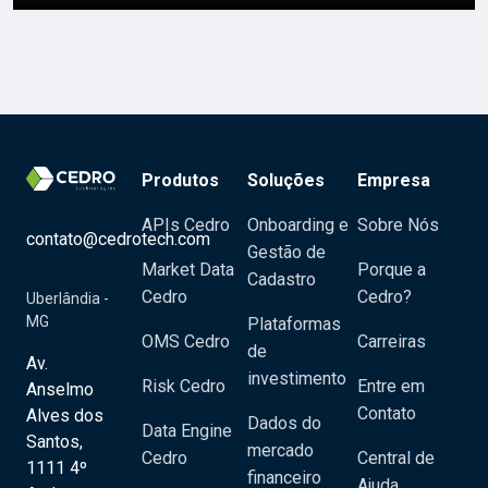
Produtos
Soluções
Empresa
APIs Cedro
Onboarding e
Sobre Nós
contato@cedrotech.com
Gestão de
Market Data
Porque a
Cadastro
Cedro
Cedro?
Uberlândia -
MG
Plataformas
OMS Cedro
Carreiras
de
Av.
investimento
Risk Cedro
Entre em
Anselmo
Contato
Alves dos
Dados do
Data Engine
Santos,
mercado
Cedro
Central de
1111 4º
financeiro
Ajuda