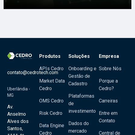
Produtos
Soluções
Empresa
APIs Cedro
Onboarding e
Sobre Nós
contato@cedrotech.com
Gestão de
Market Data
Porque a
Cadastro
Cedro
Cedro?
Uberlândia -
MG
Plataformas
OMS Cedro
Carreiras
de
Av.
investimento
Risk Cedro
Entre em
Anselmo
Contato
Alves dos
Dados do
Data Engine
Santos,
mercado
Cedro
Central de