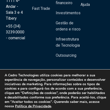
1111 4º
financeiro
Ajuda
Andar -
Fast Trade
Sala 3 e 4
Investimentos
Tibery
Gestão de
+55 (34)
ordens e risco
3239.0000
- comercial
Infraestrutura
de Tecnologia
Outsourcing
A
Cedro Technologies
utiliza cookies para melhorar a sua
experiência de navegação, personalizar conteúdos e desenvolver
iniciativas de marketing. Para informações sobre os tipos de
Copyright 2020 © Cedro Technologies - Todos os direitos reservados | CNPJ:
cookies e para configurá-los de acordo com a sua preferência,
20.129.023/0001-08
clique em “Definições de cookies”, onde poderão ser habilitados
e desabilitados conforme sua preferência. Para aceitá-los, clique
Política de Privacidade
em "Aceitar todos os cookies". Querendo saber mais, acesse
nossa
Política de Privacidade
.