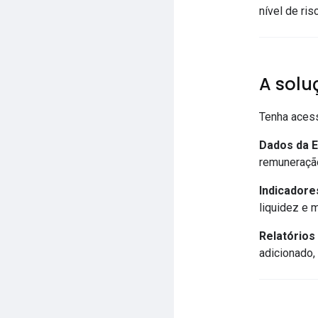
nível de ris
A solu
Tenha acess
Dados da 
remuneração,
Indicadore
liquidez e 
Relatórios
adicionado, 