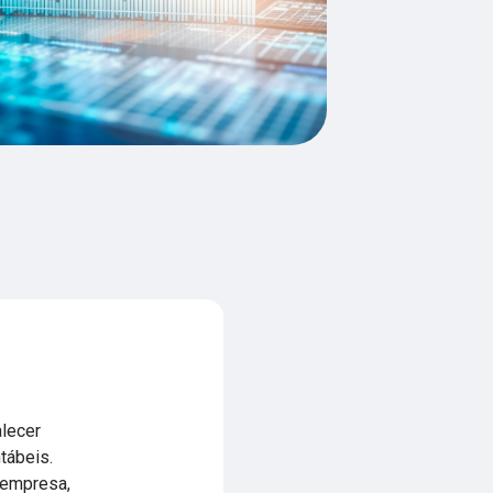
alecer
tábeis.
 empresa,