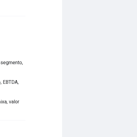
o segmento,
o, EBTDA,
xa, valor