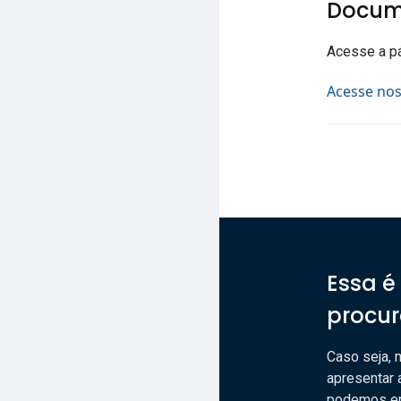
Docum
Acesse a pá
Acesse no
Essa é
procu
Caso seja, 
apresentar 
podemos en