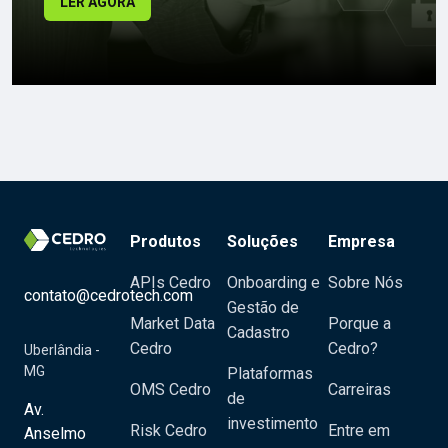
LER AGORA
Produtos
Soluções
Empresa
APIs Cedro
Onboarding e
Sobre Nós
contato@cedrotech.com
Gestão de
Market Data
Porque a
Cadastro
Cedro
Cedro?
Uberlândia -
MG
Plataformas
OMS Cedro
Carreiras
de
Av.
investimento
Risk Cedro
Entre em
Anselmo