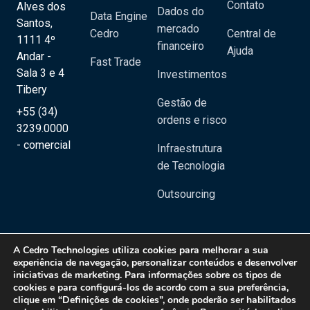
Contato
Alves dos
Dados do
Data Engine
Santos,
mercado
Cedro
Central de
1111 4º
financeiro
Ajuda
Andar -
Fast Trade
Sala 3 e 4
Investimentos
Tibery
Gestão de
+55 (34)
ordens e risco
3239.0000
- comercial
Infraestrutura
de Tecnologia
Outsourcing
A
Cedro Technologies
utiliza cookies para melhorar a sua
experiência de navegação, personalizar conteúdos e desenvolver
iniciativas de marketing. Para informações sobre os tipos de
Copyright 2020 © Cedro Technologies - Todos os direitos reservados | CNPJ:
cookies e para configurá-los de acordo com a sua preferência,
20.129.023/0001-08
clique em “Definições de cookies”, onde poderão ser habilitados