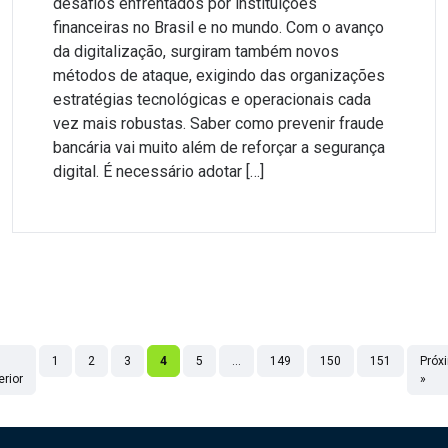
desafios enfrentados por instituições
financeiras no Brasil e no mundo. Com o avanço
da digitalização, surgiram também novos
métodos de ataque, exigindo das organizações
estratégias tecnológicas e operacionais cada
vez mais robustas. Saber como prevenir fraude
bancária vai muito além de reforçar a segurança
digital. É necessário adotar […]
1
2
3
4
5
…
149
150
151
Próx
erior
»