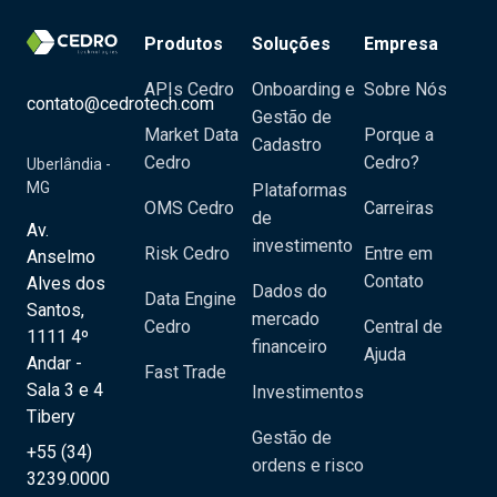
Produtos
Soluções
Empresa
APIs Cedro
Onboarding e
Sobre Nós
contato@cedrotech.com
Gestão de
Market Data
Porque a
Cadastro
Cedro
Cedro?
Uberlândia -
MG
Plataformas
OMS Cedro
Carreiras
de
Av.
investimento
Risk Cedro
Entre em
Anselmo
Contato
Alves dos
Dados do
Data Engine
Santos,
mercado
Cedro
Central de
1111 4º
financeiro
Ajuda
Andar -
Fast Trade
Sala 3 e 4
Investimentos
Tibery
Gestão de
+55 (34)
ordens e risco
3239.0000