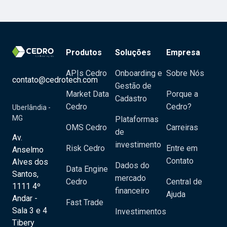
Produtos
Soluções
Empresa
APIs Cedro
Onboarding e
Sobre Nós
contato@cedrotech.com
Gestão de
Market Data
Porque a
Cadastro
Cedro
Cedro?
Uberlândia -
MG
Plataformas
OMS Cedro
Carreiras
de
Av.
investimento
Risk Cedro
Entre em
Anselmo
Contato
Alves dos
Dados do
Data Engine
Santos,
mercado
Cedro
Central de
1111 4º
financeiro
Ajuda
Andar -
Fast Trade
Sala 3 e 4
Investimentos
Tibery