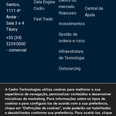
Dados do
Data Engine
Santos,
mercado
Cedro
Central de
1111 4º
financeiro
Ajuda
Andar -
Fast Trade
Sala 3 e 4
Investimentos
Tibery
Gestão de
+55 (34)
ordens e risco
3239.0000
- comercial
Infraestrutura
de Tecnologia
Outsourcing
A
Cedro Technologies
utiliza cookies para melhorar a sua
experiência de navegação, personalizar conteúdos e desenvolver
iniciativas de marketing. Para informações sobre os tipos de
Copyright 2020 © Cedro Technologies - Todos os direitos reservados | CNPJ:
cookies e para configurá-los de acordo com a sua preferência,
20.129.023/0001-08
clique em “Definições de cookies”, onde poderão ser habilitados
e desabilitados conforme sua preferência. Para aceitá-los, clique