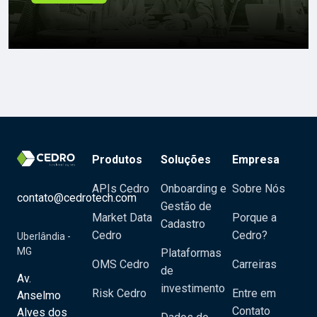
Produtos
Soluções
Empresa
APIs Cedro
Onboarding e
Sobre Nós
contato@cedrotech.com
Gestão de
Market Data
Porque a
Cadastro
Cedro
Cedro?
Uberlândia -
MG
Plataformas
OMS Cedro
Carreiras
de
Av.
investimento
Risk Cedro
Entre em
Anselmo
Contato
Alves dos