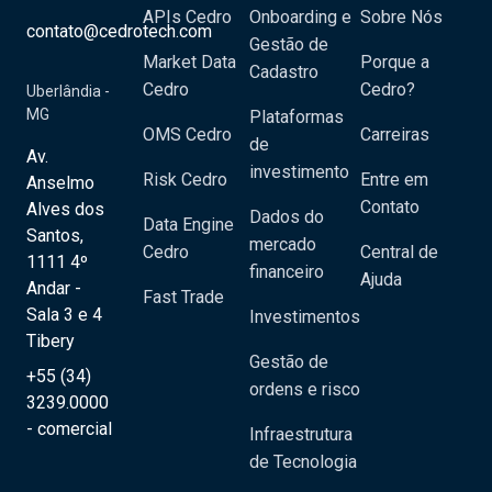
APIs Cedro
Onboarding e
Sobre Nós
contato@cedrotech.com
Gestão de
Market Data
Porque a
Cadastro
Cedro
Cedro?
Uberlândia -
MG
Plataformas
OMS Cedro
Carreiras
de
Av.
investimento
Risk Cedro
Entre em
Anselmo
Contato
Alves dos
Dados do
Data Engine
Santos,
mercado
Cedro
Central de
1111 4º
financeiro
Ajuda
Andar -
Fast Trade
Sala 3 e 4
Investimentos
Tibery
Gestão de
+55 (34)
ordens e risco
3239.0000
- comercial
Infraestrutura
de Tecnologia