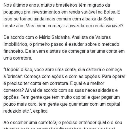
Nos últimos anos, muitos brasileiros têm migrado da
poupança pra
investimentos
em renda variável na Bolsa.
E
isso se tornou ainda mais comum com a baixa da Selic
neste ano. Mas como começar a investir em re
nda variável?
De acordo com o Mário Saldanha
, Analista de Valores
Imobiliários,
o primeiro passo é estudar sobre o mercado
financeiro. E ele vem a antes de começar a ter uma conta em
uma corretora.
“
Depois disso, você abre uma conta, sua carteira e começa
a
‘
brincar
’
. Começa com ações
e
com as opções. P
a
ra operar
é preciso ter conta em corretora.
E q
ual é a melhor
corretora? Aí vai d
e acordo com as suas necessidades e
opções
. Tem gente que tem muito capital e quer pagar um
pouco mais caro, tem gente que quer atuar com um capital
reduzido
etc.”, explica
Ao escolher uma corretora, é preciso entender
qual é o seu