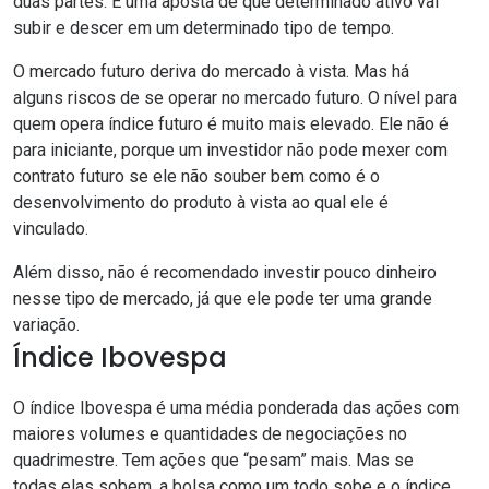
duas partes. É uma aposta
de
que determinado ativo vai
subir e descer
em um determinado tipo de tempo.
O mercado futuro deriva do mercado à vista.
Mas h
á
alguns
riscos de se operar no mercado futuro. O nível para
quem opera índice futuro é muito mais elevado. Ele não é
para iniciante, porque
um investidor
não po
de
mexer com
con
trato futuro se
ele
não souber bem como é o
desenvolvimento do produto à vista ao qual ele é
vinculado.
Além disso, não é recomendado investi
r
pouco dinheiro
nesse tipo de
mercad
o, já que ele pode ter uma grande
variação.
Índice Ibovespa
O índice
I
bovespa é uma média ponderada das ações com
maiores volumes e quantidades de negociações no
quadrimestre. Tem
ações que
“
pesam
”
mais.
Mas s
e
todas
elas
sobem, a bolsa como um todo sobe
e o índice