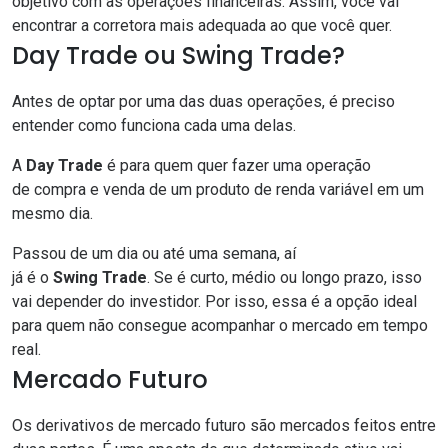
objetivo com as operações financeiras. Assim, você vai
encontrar a corretora mais adequada ao q
ue você quer.
Day Trade ou Swing Trade?
Antes de
opta
r
por uma das
duas operações
, é preciso
entender como funciona cada uma
d
ela
s
.
A
D
ay
Tr
ade
é para quem quer
fazer uma operação
de
compra e vend
a de
um produto de renda variável em um
mesmo dia.
Passou de um dia
ou
até uma semana
, aí
já
é
o
S
wing
T
rade
. Se é curto, médio ou longo prazo,
isso
vai depender do investidor
.
Por isso, essa é a opção ideal
para quem não consegue acompanhar o mercado
em tempo
real
.
Mercado Futuro
O
s
derivativos de
mercado futuro são
mercados feitos entre