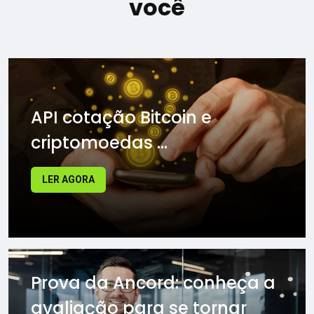
você
API cotação Bitcoin e
criptomoedas ...
LER AGORA
Prova da Ancord: conheça a
avaliação para se tornar