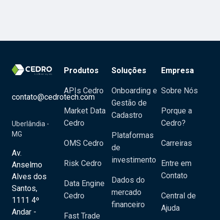
Produtos
Soluções
Empresa
APIs Cedro
Onboarding e
Sobre Nós
contato@cedrotech.com
Gestão de
Market Data
Porque a
Cadastro
Cedro
Cedro?
Uberlândia -
MG
Plataformas
OMS Cedro
Carreiras
de
Av.
investimento
Risk Cedro
Entre em
Anselmo
Contato
Alves dos
Dados do
Data Engine
Santos,
mercado
Cedro
Central de
1111 4º
financeiro
Ajuda
Andar -
Fast Trade