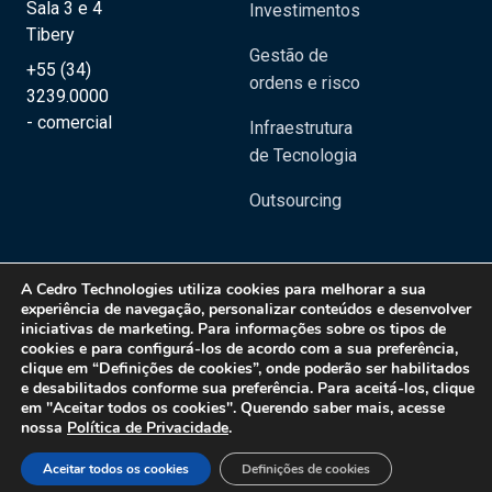
Sala 3 e 4
Investimentos
Tibery
Gestão de
+55 (34)
ordens e risco
3239.0000
- comercial
Infraestrutura
de Tecnologia
Outsourcing
A
Cedro Technologies
utiliza cookies para melhorar a sua
experiência de navegação, personalizar conteúdos e desenvolver
iniciativas de marketing. Para informações sobre os tipos de
Copyright 2020 © Cedro Technologies - Todos os direitos reservados | CNPJ:
cookies e para configurá-los de acordo com a sua preferência,
20.129.023/0001-08
clique em “Definições de cookies”, onde poderão ser habilitados
e desabilitados conforme sua preferência. Para aceitá-los, clique
Política de Privacidade
em "Aceitar todos os cookies". Querendo saber mais, acesse
nossa
Política de Privacidade
.
Aceitar todos os cookies
Definições de cookies