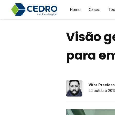
Home
Cases
Tec
Visão g
para e
Vitor Precioso
22 outubro 2018