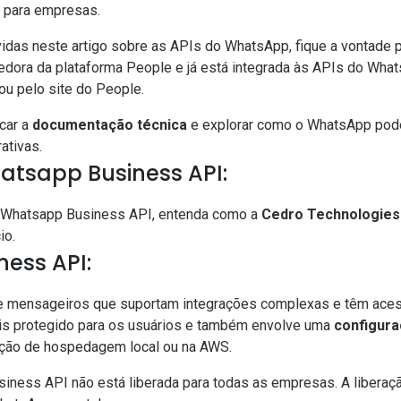
 para empresas.
das neste artigo sobre as APIs do WhatsApp, fique a vontade pa
edora da plataforma People e já está integrada às APIs do Wha
ou pelo site do
People
.
icar a
documentação técnica
e explorar como o WhatsApp pode
ativas.
tsapp Business API:
a
Whatsapp Business API
, entenda como a
Cedro Technologies
io.
ess API:
e mensageiros que suportam integrações complexas e têm acess
s protegido para os usuários e também envolve uma
configura
pção de hospedagem local ou na AWS.
iness API não está liberada para todas as empresas. A liberaçã