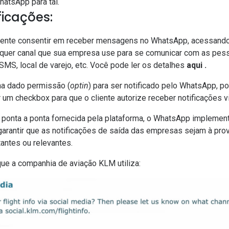
atsApp para tal.
ficações:
mente consentir em receber mensagens no WhatsApp, acessando
alquer canal que sua empresa use para se comunicar com as pes
, SMS, local de varejo, etc. Você pode ler os detalhes
aqui
.
nha dado permissão (
optin
) para ser notificado pelo WhatsApp, p
 um checkbox para que o cliente autorize receber notificações 
de ponta a ponta fornecida pela plataforma, o WhatsApp implem
 garantir que as notificações de saída das empresas sejam à pr
antes ou relevantes.
que a companhia de aviação KLM utiliza: