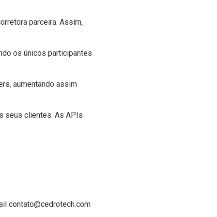
rretora parceira. Assim,
ndo os únicos participantes
ayers, aumentando assim
s seus clientes. As APIs
ail
contato@cedrotech.com