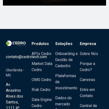
Produtos
Soluções
Empresa
APIs Cedro
Onboarding e
Sobre Nós
contato@cedrotech.com
Gestão de
Market Data
Porque a
Cadastro
Cedro
Cedro?
Uberlândia -
MG
Plataformas
OMS Cedro
Carreiras
de
Av.
investimento
Risk Cedro
Entre em
Anselmo
Contato
Alves dos
Dados do
Data Engine
Santos,
mercado
Cedro
Central de
1111 4º