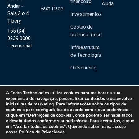
financeiro
Ajuda
Andar -
Fast Trade
Sala 3 e 4
Investimentos
Tibery
Gestão de
+55 (34)
ordens e risco
3239.0000
- comercial
Infraestrutura
de Tecnologia
Outsourcing
A
Cedro Technologies
utiliza cookies para melhorar a sua
experiência de navegação, personalizar conteúdos e desenvolver
iniciativas de marketing. Para informações sobre os tipos de
Copyright 2020 © Cedro Technologies - Todos os direitos reservados | CNPJ:
cookies e para configurá-los de acordo com a sua preferência,
20.129.023/0001-08
clique em “Definições de cookies”, onde poderão ser habilitados
e desabilitados conforme sua preferência. Para aceitá-los, clique
Política de Privacidade
em "Aceitar todos os cookies". Querendo saber mais, acesse
nossa
Política de Privacidade
.