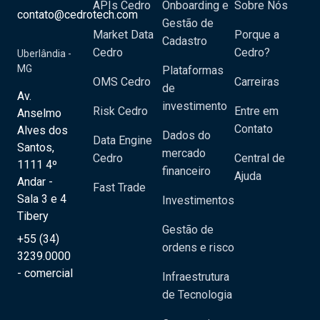
APIs Cedro
Onboarding e
Sobre Nós
contato@cedrotech.com
Gestão de
Market Data
Porque a
Cadastro
Cedro
Cedro?
Uberlândia -
MG
Plataformas
OMS Cedro
Carreiras
de
Av.
investimento
Risk Cedro
Entre em
Anselmo
Contato
Alves dos
Dados do
Data Engine
Santos,
mercado
Cedro
Central de
1111 4º
financeiro
Ajuda
Andar -
Fast Trade
Sala 3 e 4
Investimentos
Tibery
Gestão de
+55 (34)
ordens e risco
3239.0000
- comercial
Infraestrutura
de Tecnologia