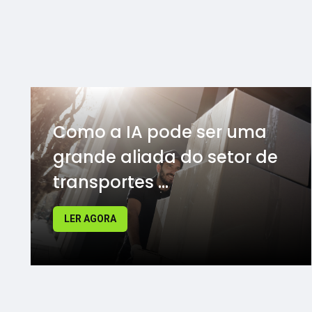
Como a IA pode ser uma
grande aliada do setor de
transportes ...
LER AGORA