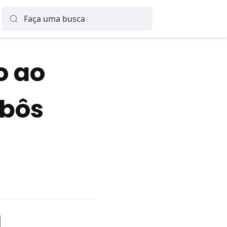
o ao
obôs