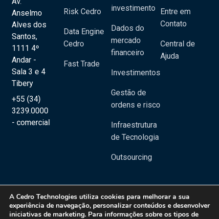
Av.
investimento
Risk Cedro
Entre em
Anselmo
Contato
Alves dos
Dados do
Data Engine
Santos,
mercado
Cedro
Central de
1111 4º
financeiro
Ajuda
Andar -
Fast Trade
Sala 3 e 4
Investimentos
Tibery
Gestão de
+55 (34)
ordens e risco
3239.0000
- comercial
Infraestrutura
de Tecnologia
Outsourcing
A
Cedro Technologies
utiliza cookies para melhorar a sua
experiência de navegação, personalizar conteúdos e desenvolver
iniciativas de marketing. Para informações sobre os tipos de
Copyright 2020 © Cedro Technologies - Todos os direitos reservados | CNPJ: