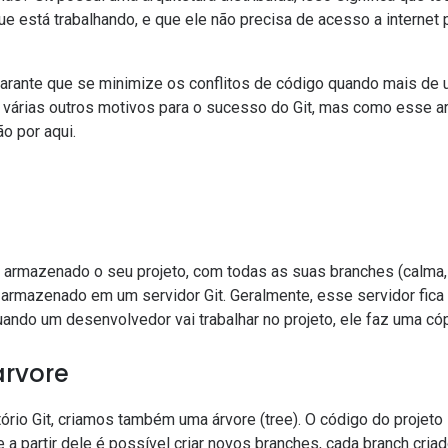
ue está trabalhando, e que ele não precisa de acesso a internet p
garante que se minimize os conflitos de código quando mais de
várias outros motivos para o sucesso do Git, mas como esse ar
o por aqui.
 armazenado o seu projeto, com todas as suas branches (calma,
ca armazenado em um servidor Git. Geralmente, esse servidor fic
uando um desenvolvedor vai trabalhar no projeto, ele faz uma cóp
árvore
rio Git, criamos também uma árvore (tree). O código do projeto
, e a partir dele é possível criar novos branches, cada branch cri