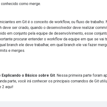
s, conhecido como merge.
iciantes em Git é o conceito de workflow, ou fluxo de trabalho. 
h deve ser criado, quando o desenvolvedor deve realizar commi
inido em conjunto pela equipe de desenvolvimento, esse conjun
portante procurar entender o workflow da equipe em que se vai t
al branch ele deve trabalhar, em qual branch ele vai fazer mer
mits e merges.
ie
Explicando o Básico sobre Git
. Nessa primeira parte foram 
nda parte, você irá conhecer os principais comandos de Git util
e 2 aqui!