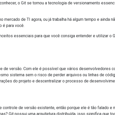
onhecer, o Git se tornou a tecnologia de versionamento essenc
no mercado de TI agora, ou já trabalha há algum tempo e ainda
o é para você.
nceitos essenciais para que você consiga entender e utilizar o
?
le de versão. Com ele é possível que vários desenvolvedores c
mo sistema sem o risco de perder arquivos ou linhas de códig
erações do projeto e descentralizar o processo de desenvolvime
e controle de versão existente, então porque ele é tão falado e
s? Git possui uma arquitetura distribuída, isso significa que 