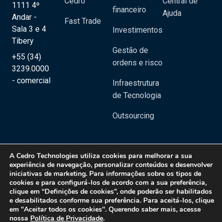
Cedro
Central de
1111 4º
financeiro
Ajuda
Andar -
Fast Trade
Sala 3 e 4
Investimentos
Tibery
Gestão de
+55 (34)
ordens e risco
3239.0000
- comercial
Infraestrutura
de Tecnologia
Outsourcing
A
Cedro Technologies
utiliza cookies para melhorar a sua
experiência de navegação, personalizar conteúdos e desenvolver
iniciativas de marketing. Para informações sobre os tipos de
Copyright 2020 © Cedro Technologies - Todos os direitos reservados | CNPJ:
cookies e para configurá-los de acordo com a sua preferência,
20.129.023/0001-08
clique em “Definições de cookies”, onde poderão ser habilitados
e desabilitados conforme sua preferência. Para aceitá-los, clique
Política de Privacidade
em "Aceitar todos os cookies". Querendo saber mais, acesse
nossa
Política de Privacidade
.