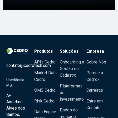
Produtos
Soluções
Empresa
APIs Cedro
Onboarding e
Sobre Nós
contato@cedrotech.com
Gestão de
Market Data
Porque a
Cadastro
Cedro
Cedro?
Uberlândia -
MG
Plataformas
OMS Cedro
Carreiras
de
Av.
investimento
Risk Cedro
Entre em
Anselmo
Contato
Alves dos
Dados do
Data Engine
Santos,
mercado