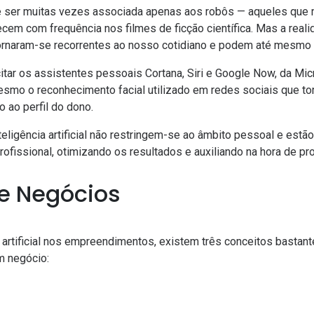
pode ser muitas vezes associada apenas aos robôs — aqueles qu
em com frequência nos filmes de ficção científica. Mas a reali
 já tornaram-se recorrentes ao nosso cotidiano e podem até mesm
itar os
assistentes pessoais
Cortana, Siri e Google Now, da Mic
smo o reconhecimento facial utilizado em redes sociais que tor
 ao perfil do dono.
teligência artificial não restringem-se ao âmbito pessoal e est
fissional, otimizando os resultados e auxiliando na hora de pr
e Negócios
a artificial nos empreendimentos, existem três conceitos bastan
m negócio: