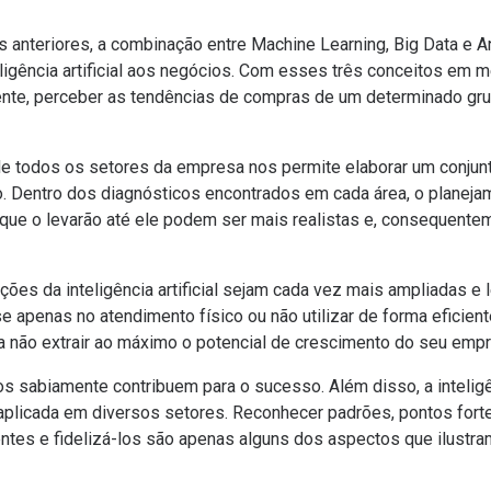
anteriores, a combinação entre Machine Learning, Big Data e An
teligência artificial aos negócios. Com esses três conceitos e
ente, perceber as tendências de compras de um determinado gru
e todos os setores da empresa nos permite elaborar um conjun
o. Dentro dos diagnósticos encontrados em cada área, o planejam
 que o levarão até ele podem ser mais realistas e, consequente
ções da inteligência artificial sejam cada vez mais ampliadas e
 apenas no atendimento físico ou não utilizar de forma eficient
ca não extrair ao máximo o potencial de
crescimento
do seu empr
os sabiamente contribuem para o sucesso. Além disso, a inteligên
aplicada em diversos setores. Reconhecer padrões, pontos fort
ntes e fidelizá-los são apenas alguns dos aspectos que ilustr