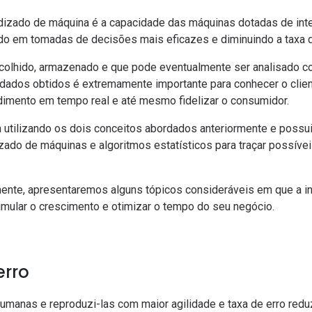
izado de máquina é a capacidade das máquinas dotadas de inteli
do em tomadas de decisões mais eficazes e diminuindo a taxa d
colhido, armazenado e que pode eventualmente ser analisado con
 dados obtidos é extremamente importante para conhecer o clien
dimento em tempo real e até mesmo
fidelizar
o consumidor.
a utilizando os dois conceitos abordados anteriormente e possui
zado de máquinas e algoritmos estatísticos para traçar possívei
te, apresentaremos alguns tópicos consideráveis em que a inte
timular o crescimento e otimizar o tempo do seu negócio.
erro
manas e reproduzi-las com maior agilidade e taxa de erro redu