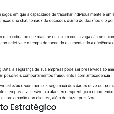
jogos em que a capacidade de trabalhar individualmente e em eq
terações no chat, tomada de decisões diante de desafios e o per
es os candidatos que mais se encaixam com a vaga são selecion
esso seletivo e o tempo despendido e aumentando a eficiência d
g Data, a segurança de sua empresa pode ser preservada ao ana
ctar possíveis comportamentos fraudulentos com antecedência.
o virtual e/ou e-commerce, a segurança dos dados deve ser sem
ente e empresa vulneráveis a ataques desprestigia o empreendime
o e aproximação dos clientes, além de trazer prejuízos.
o Estratégico