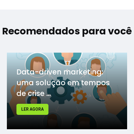
Recomendados para você
Data-driven marketing:
uma solução em tempos
de crise ...
LER AGORA