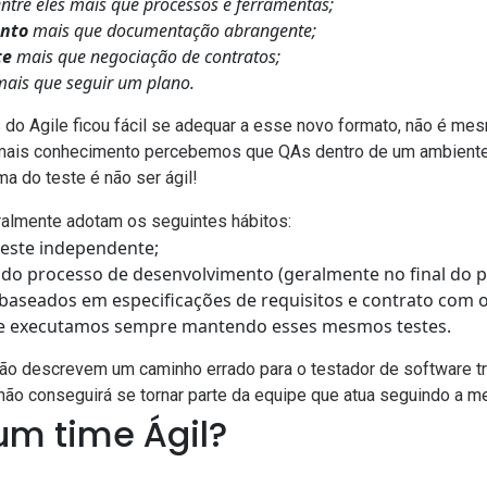
ntre eles mais que processos e ferramentas;
ento
mais que documentação abrangente;
te
mais que negociação de contratos;
ais que seguir um plano.
do Agile ficou fácil se adequar a esse novo formato, não é me
ais conhecimento percebemos que QAs dentro de um ambiente 
ma do teste é não ser ágil!
ralmente adotam os seguintes hábitos:
este independente;
do processo de desenvolvimento (geralmente no final do p
baseados em especificações de requisitos e contrato com o 
e e executamos sempre mantendo esses mesmos testes.
ão descrevem um caminho errado para o testador de software tr
 não conseguirá se tornar parte da equipe que atua seguindo a me
um time Ágil?