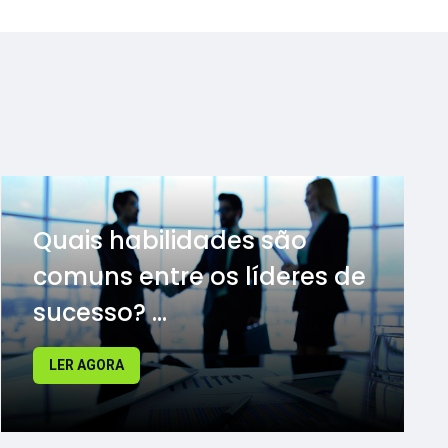
Quais habilidades são
comuns entre os líderes de
sucesso? ...
LER AGORA