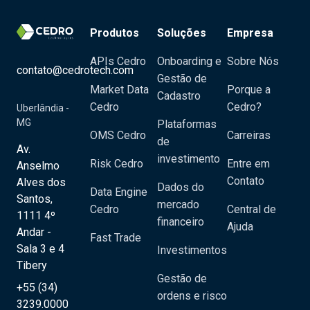
Produtos
Soluções
Empresa
APIs Cedro
Onboarding e
Sobre Nós
contato@cedrotech.com
Gestão de
Market Data
Porque a
Cadastro
Cedro
Cedro?
Uberlândia -
MG
Plataformas
OMS Cedro
Carreiras
de
Av.
investimento
Risk Cedro
Entre em
Anselmo
Contato
Alves dos
Dados do
Data Engine
Santos,
mercado
Cedro
Central de
1111 4º
financeiro
Ajuda
Andar -
Fast Trade
Sala 3 e 4
Investimentos
Tibery
Gestão de
+55 (34)
ordens e risco
3239.0000