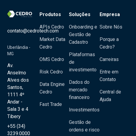
Produtos
Soluções
Empresa
APIs Cedro
Onboarding e
Sobre Nós
contato@cedrotech.com
Gestão de
Market Data
Porque a
Cadastro
Cedro
Cedro?
Uberlândia -
MG
Plataformas
OMS Cedro
Carreiras
de
Av.
investimento
Risk Cedro
Entre em
Anselmo
Contato
Alves dos
Dados do
Data Engine
Santos,
mercado
Cedro
Central de
1111 4º
financeiro
Ajuda
Andar -
Fast Trade
Sala 3 e 4
Investimentos
Tibery
Gestão de
+55 (34)
ordens e risco
3239.0000