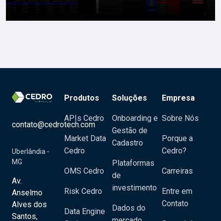
Produtos
Soluções
Empresa
APIs Cedro
Onboarding e
Sobre Nós
contato@cedrotech.com
Gestão de
Market Data
Porque a
Cadastro
Cedro
Cedro?
Uberlândia -
MG
Plataformas
OMS Cedro
Carreiras
de
Av.
investimento
Risk Cedro
Entre em
Anselmo
Contato
Alves dos
Dados do
Data Engine
Santos,
mercado