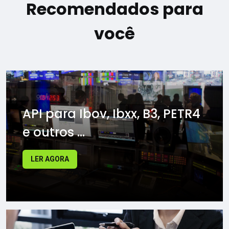
Recomendados para
você
API para Ibov, Ibxx, B3, PETR4
e outros ...
LER AGORA